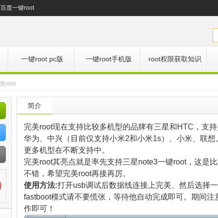
百度一键root
一键root pc版
一键root手机版
root权限获取知识
美root
简介
完美root现在支持比较多机型的品牌有三星和HTC，
华为、中兴（目前仅支持小米2和小米1s）、小米、联
更多机型在不断支持中。
完美root其亮点就是率先支持三星note3一键root，这是
不错，希望完美root再接再厉。
使用方法:
打开usb调试后数据线连接上完美、然后选择一键r
fastboot模式请不要慌张，等待他自动完成即可。期
作即可！