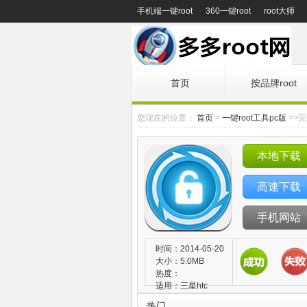
手机端一键root
360一键root
root大师
首页
按品牌root
您现在的位置：
首页
>
一键root工具pc版
>>完
本地下载
高速下载
手机网站
时间：2014-05-20
大小：5.0MB
热度：
适用：三星htc
热门