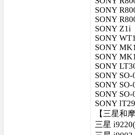
SONY R80
SONY R80
SONY R80
SONY Z1i
SONY WT1
SONY MK
SONY MK
SONY LT3
SONY SO-
SONY SO-
SONY SO-
SONY lT2
【三星和
三星 i9220(