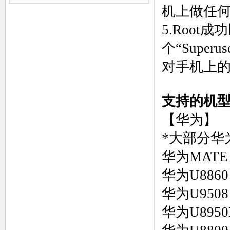
机上做任
5.Roo
个“Supe
对手机上
支持的机
【华为】
*大部分华
华为MAT
华为U886
华为U950
华为U895