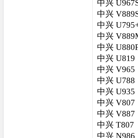
中兴 U967
中兴 V889
中兴 U795
中兴 V88
中兴 U880
中兴 U819
中兴 V965
中兴 U788
中兴 U935
中兴 V807
中兴 V887
中兴 T807
中兴 N986