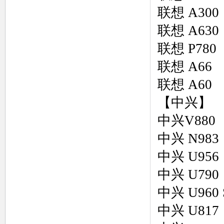
联想 A300
联想 A630
联想 P780
联想 A66
联想 A60
【中兴】
中兴V880
中兴 N983
中兴 U956
中兴 U790
中兴 U960 
中兴 U817