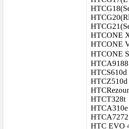
HTCG18(Se
HTCG20(R
HTCG21(Se
HTCONE 
HTCONE 
HTCONE 
HTCA918
HTCS610d
HTCZ510
HTCRezou
HTCT328t
HTCA310
HTCA727
HTC EVO