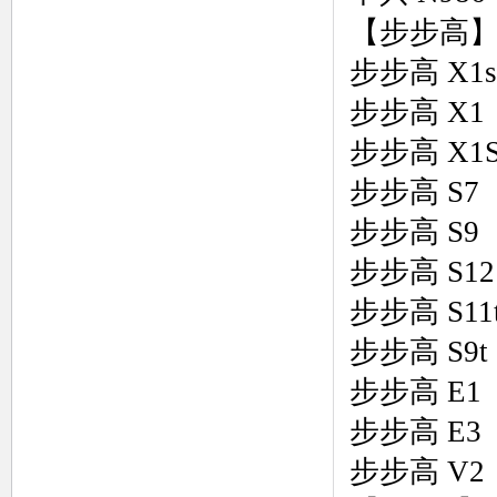
【步步高
步步高 X1s
步步高 X1
步步高 X1
步步高 S7
步步高 S9
步步高 S1
步步高 S11
步步高 S9t
步步高 E1
步步高 E3
步步高 V2