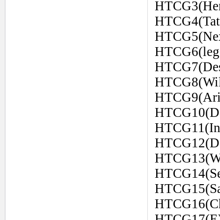
HTCG3(He
HTCG4(Tat
HTCG5(Ne
HTCG6(leg
HTCG7(Des
HTCG8(Wil
HTCG9(Ar
HTCG10(De
HTCG11(Inc
HTCG12(De
HTCG13(Wi
HTCG14(Se
HTCG15(Sa
HTCG16(C
HTCG17(E