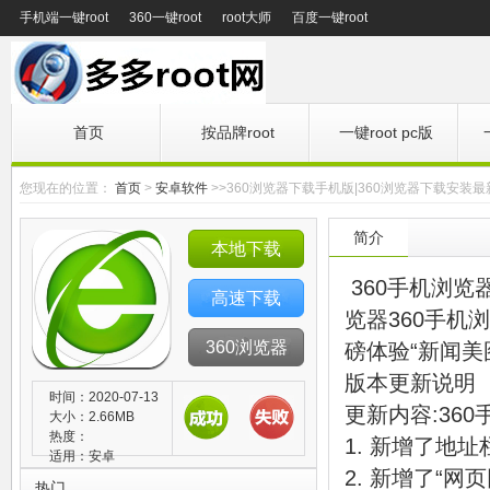
手机端一键root
360一键root
root大师
百度一键root
首页
按品牌root
一键root pc版
您现在的位置：
首页
>
安卓软件
>>360浏览器下载手机版|360浏览器下载安装
简介
本地下载
360手机浏览
高速下载
览器360手机
360浏览器
磅体验“新闻美
版本更新说明
时间：2020-07-13
更新内容:360
大小：2.66MB
热度：
1. 新增了地
适用：安卓
2. 新增了“网
热门