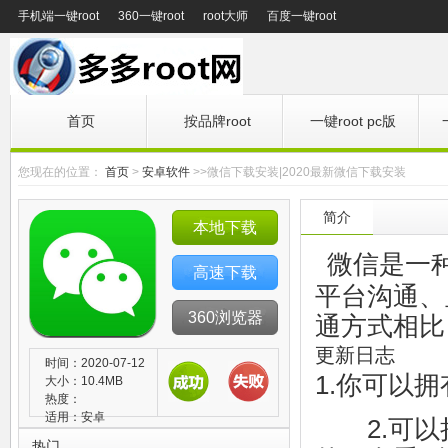
手机端一键root
360一键root
root大师
百度一键root
首页
按品牌root
一键root pc版
您现在的位置：
首页
>
安卓软件
>>微信下载安装|2020最新微信下载安装
简介
本地下载
微信是一
高速下载
平台沟通、
360浏览器
通方式相比
更新日志
时间：2020-07-12
1.你可以
大小：10.4MB
热度：
适用：安卓
2.可以
热门